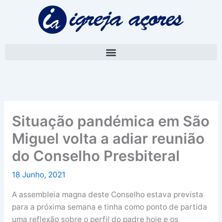
Skip
A
to
r
content
q
u
i
v
o
Situação pandémica em São
Miguel volta a adiar reunião
do Conselho Presbiteral
18 Junho, 2021
A assembleia magna deste Conselho estava prevista
para a próxima semana e tinha como ponto de partida
uma reflexão sobre o perfil do padre hoje e os