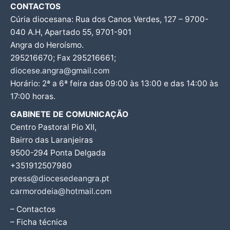
CONTACTOS
Cúria diocesana: Rua dos Canos Verdes, 127 – 9700-
040 A.H, Apartado 55, 9701-901
Angra do Heroísmo.
295216670; Fax 295216661;
diocese.angra@gmail.com
Horário: 2ª a 6ª feira das 09:00 às 13:00 e das 14:00 às
17:00 horas.
GABINETE DE COMUNICAÇÃO
Centro Pastoral Pio XII,
Bairro das Laranjeiras
9500-294 Ponta Delgada
+351912507980
press@diocesedeangra.pt
carmorodeia@hotmail.com
– Contactos
– Ficha técnica