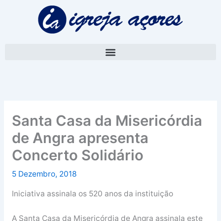
Skip
A
to
r
content
q
u
i
v
o
Santa Casa da Misericórdia
de Angra apresenta
Concerto Solidário
5 Dezembro, 2018
Iniciativa assinala os 520 anos da instituição
A Santa Casa da Misericórdia de Angra assinala este