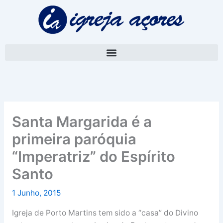
Skip
A
to
r
content
q
u
i
v
o
Santa Margarida é a
primeira paróquia
“Imperatriz” do Espírito
Santo
1 Junho, 2015
Igreja de Porto Martins tem sido a “casa” do Divino