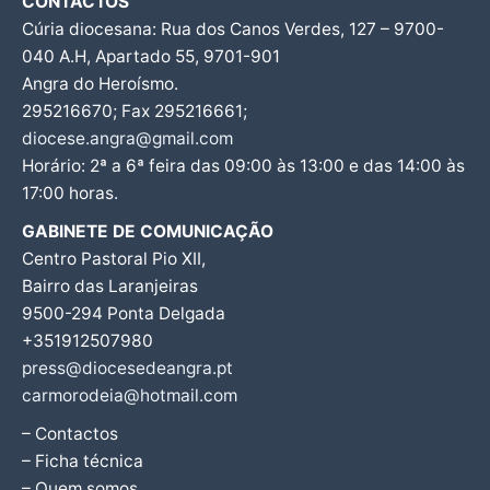
CONTACTOS
Cúria diocesana: Rua dos Canos Verdes, 127 – 9700-
040 A.H, Apartado 55, 9701-901
Angra do Heroísmo.
295216670; Fax 295216661;
diocese.angra@gmail.com
Horário: 2ª a 6ª feira das 09:00 às 13:00 e das 14:00 às
17:00 horas.
GABINETE DE COMUNICAÇÃO
Centro Pastoral Pio XII,
Bairro das Laranjeiras
9500-294 Ponta Delgada
+351912507980
press@diocesedeangra.pt
carmorodeia@hotmail.com
– Contactos
– Ficha técnica
– Quem somos