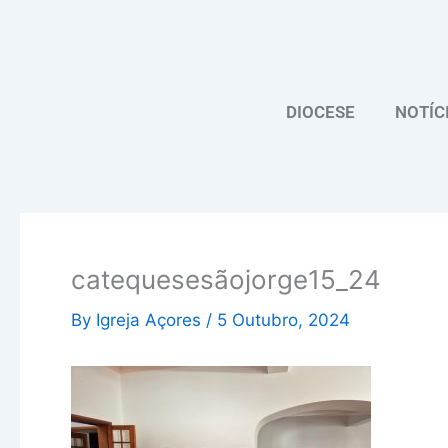
Skip
to
content
DIOCESE
NOTÍC
catequesesãojorge15_24
By
Igreja Açores
/
5 Outubro, 2024