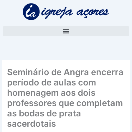
Skip
A
to
r
content
q
u
i
v
o
Seminário de Angra encerra
período de aulas com
homenagem aos dois
professores que completam
as bodas de prata
sacerdotais