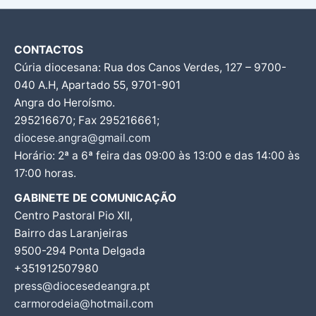
CONTACTOS
Cúria diocesana: Rua dos Canos Verdes, 127 – 9700-
040 A.H, Apartado 55, 9701-901
Angra do Heroísmo.
295216670; Fax 295216661;
diocese.angra@gmail.com
Horário: 2ª a 6ª feira das 09:00 às 13:00 e das 14:00 às
17:00 horas.
GABINETE DE COMUNICAÇÃO
Centro Pastoral Pio XII,
Bairro das Laranjeiras
9500-294 Ponta Delgada
+351912507980
press@diocesedeangra.pt
carmorodeia@hotmail.com