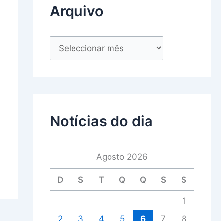
Arquivo
Notícias do dia
Agosto 2026
D
S
T
Q
Q
S
S
1
2
3
4
5
6
7
8