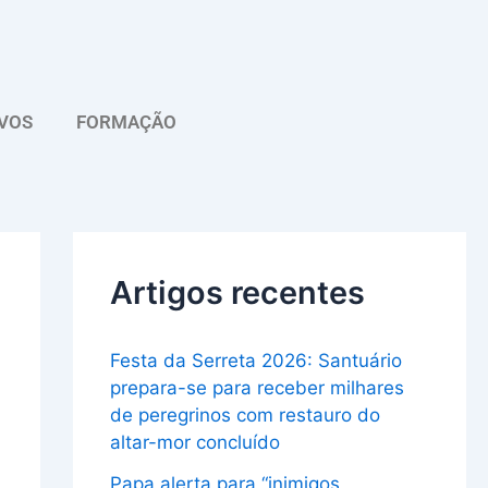
A
r
q
VOS
FORMAÇÃO
u
i
v
o
Artigos recentes
Festa da Serreta 2026: Santuário
prepara-se para receber milhares
de peregrinos com restauro do
altar-mor concluído
Papa alerta para “inimigos