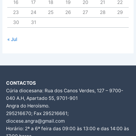
16
17
18
19
20
21
22
23
24
25
26
27
28
29
30
31
« Jul
CONTACTOS
Cúria diocesana: Rua dos Canos Verdes, 127 – 9700-
040 A.H, Apartado 55, 9701-901
Angra do Heroísmo.
295216670; Fax 295216661;
diocese.angra@gmail.com
Horário: 2ª a 6ª feira das 09:00 às 13:00 e das 14:00 às