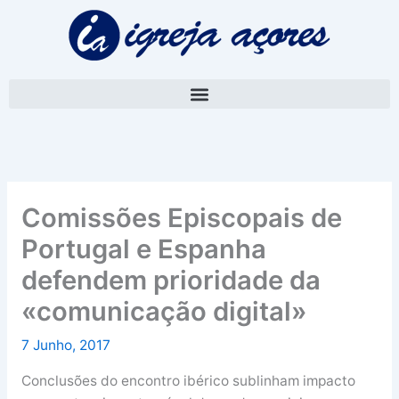
Skip
A
to
r
content
q
u
i
v
o
Comissões Episcopais de
Portugal e Espanha
defendem prioridade da
«comunicação digital»
7 Junho, 2017
Conclusões do encontro ibérico sublinham impacto