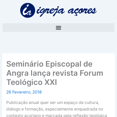
Skip
A
to
r
content
q
u
i
v
o
Seminário Episcopal de
Angra lança revista Forum
Teológico XXI
26 Fevereiro, 2018
Publicação anual quer ser um espaço de cultura,
diálogo e formação, especialmente enquadrada no
contexto açoriano e marcada pela reflexão teológica