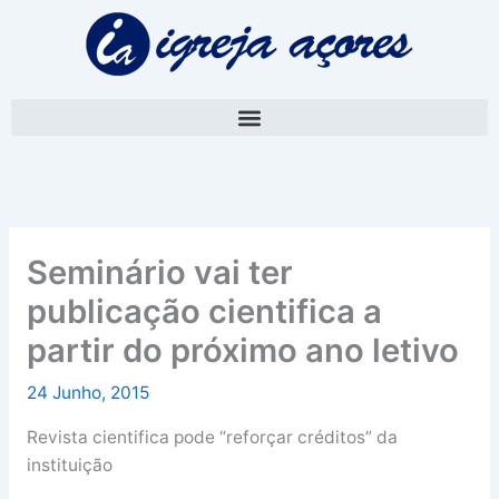
Skip
A
to
r
content
q
u
i
v
o
Seminário vai ter
publicação cientifica a
partir do próximo ano letivo
24 Junho, 2015
Revista cientifica pode “reforçar créditos” da
instituição