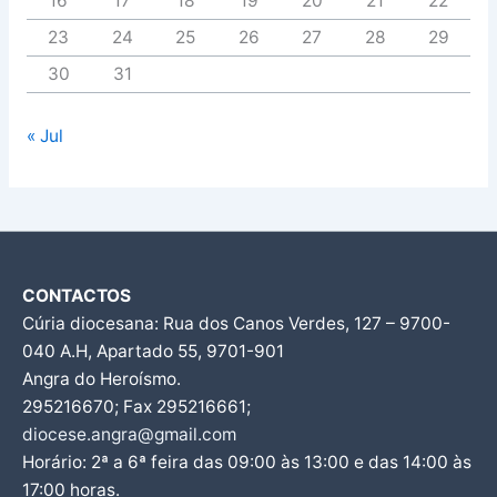
16
17
18
19
20
21
22
23
24
25
26
27
28
29
30
31
« Jul
CONTACTOS
Cúria diocesana: Rua dos Canos Verdes, 127 – 9700-
040 A.H, Apartado 55, 9701-901
Angra do Heroísmo.
295216670; Fax 295216661;
diocese.angra@gmail.com
Horário: 2ª a 6ª feira das 09:00 às 13:00 e das 14:00 às
17:00 horas.