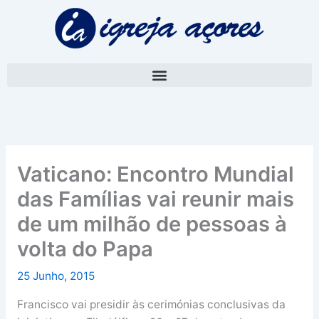
Skip
A
to
r
content
q
u
i
v
o
Vaticano: Encontro Mundial
das Famílias vai reunir mais
de um milhão de pessoas à
volta do Papa
25 Junho, 2015
Francisco vai presidir às cerimónias conclusivas da