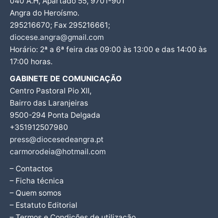
040 A.H, Apartado 55, 9701-901
Angra do Heroísmo.
295216670; Fax 295216661;
diocese.angra@gmail.com
Horário: 2ª a 6ª feira das 09:00 às 13:00 e das 14:00 às
17:00 horas.
GABINETE DE COMUNICAÇÃO
Centro Pastoral Pio XII,
Bairro das Laranjeiras
9500-294 Ponta Delgada
+351912507980
press@diocesedeangra.pt
carmorodeia@hotmail.com
– Contactos
– Ficha técnica
– Quem somos
– Estatuto Editorial
– Termos e Condições de utilização