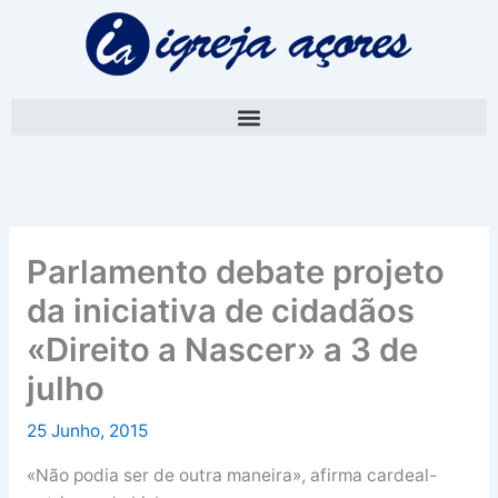
Skip
A
to
r
content
q
u
i
v
o
Parlamento debate projeto
da iniciativa de cidadãos
«Direito a Nascer» a 3 de
julho
25 Junho, 2015
«Não podia ser de outra maneira», afirma cardeal-