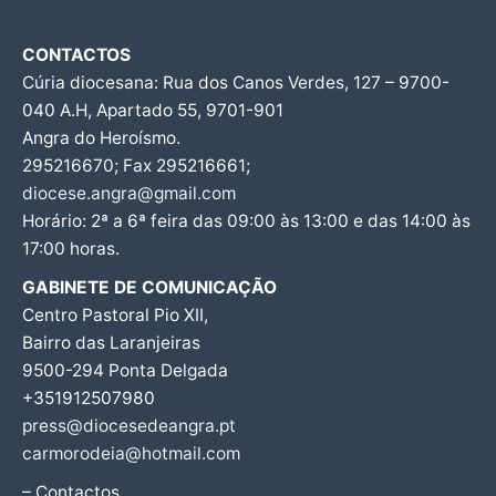
CONTACTOS
Cúria diocesana: Rua dos Canos Verdes, 127 – 9700-
040 A.H, Apartado 55, 9701-901
Angra do Heroísmo.
295216670; Fax 295216661;
diocese.angra@gmail.com
Horário: 2ª a 6ª feira das 09:00 às 13:00 e das 14:00 às
17:00 horas.
GABINETE DE COMUNICAÇÃO
Centro Pastoral Pio XII,
Bairro das Laranjeiras
9500-294 Ponta Delgada
+351912507980
press@diocesedeangra.pt
carmorodeia@hotmail.com
– Contactos