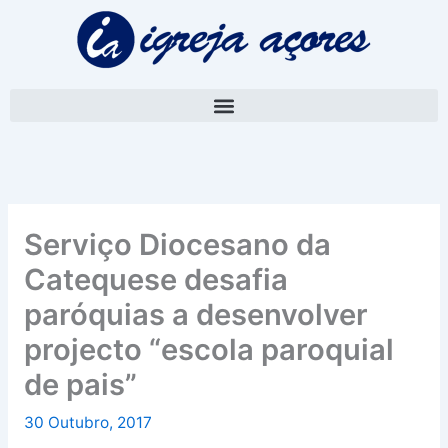
Skip
A
to
r
content
q
u
i
v
o
Serviço Diocesano da
Catequese desafia
paróquias a desenvolver
projecto “escola paroquial
de pais”
30 Outubro, 2017