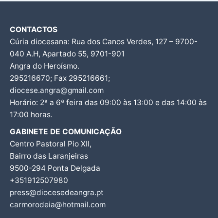
CONTACTOS
Cúria diocesana: Rua dos Canos Verdes, 127 – 9700-
040 A.H, Apartado 55, 9701-901
Angra do Heroísmo.
295216670; Fax 295216661;
diocese.angra@gmail.com
Horário: 2ª a 6ª feira das 09:00 às 13:00 e das 14:00 às
17:00 horas.
GABINETE DE COMUNICAÇÃO
Centro Pastoral Pio XII,
Bairro das Laranjeiras
9500-294 Ponta Delgada
+351912507980
press@diocesedeangra.pt
carmorodeia@hotmail.com