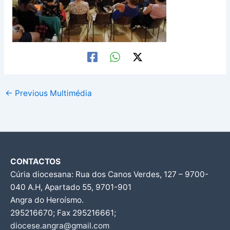
←
Previous Multimédia
CONTACTOS
Cúria diocesana: Rua dos Canos Verdes, 127 – 9700-
040 A.H, Apartado 55, 9701-901
Angra do Heroísmo.
295216670; Fax 295216661;
diocese.angra@gmail.com