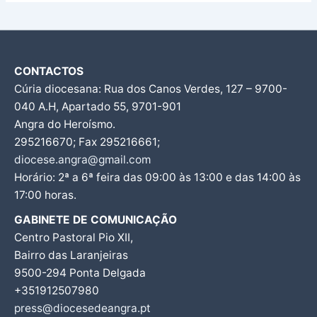
CONTACTOS
Cúria diocesana: Rua dos Canos Verdes, 127 – 9700-
040 A.H, Apartado 55, 9701-901
Angra do Heroísmo.
295216670; Fax 295216661;
diocese.angra@gmail.com
Horário: 2ª a 6ª feira das 09:00 às 13:00 e das 14:00 às
17:00 horas.
GABINETE DE COMUNICAÇÃO
Centro Pastoral Pio XII,
Bairro das Laranjeiras
9500-294 Ponta Delgada
+351912507980
press@diocesedeangra.pt