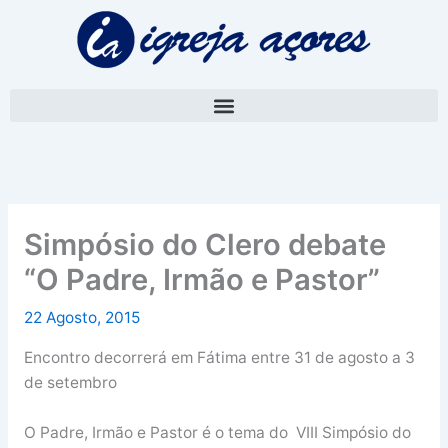
Skip
A
to
r
content
q
u
i
v
o
Simpósio do Clero debate
“O Padre, Irmão e Pastor”
22 Agosto, 2015
Encontro decorrerá em Fátima entre 31 de agosto a 3
de setembro
O Padre, Irmão e Pastor é o tema do VIII Simpósio do