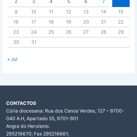
2
3
4
5
6
7
8
9
10
11
12
13
14
15
16
17
18
19
20
21
22
23
24
25
26
27
28
29
30
31
« Jul
CONTACTOS
Cúria diocesana: Rua dos Canos Verdes, 127 – 9700-
040 A.H, Apartado 55, 9701-901
Angra do Heroísmo.
295216670; Fax 295216661;