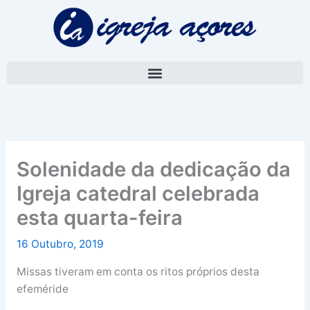
Skip
A
to
r
content
q
u
i
v
o
Solenidade da dedicação da
Igreja catedral celebrada
esta quarta-feira
16 Outubro, 2019
Missas tiveram em conta os ritos próprios desta
efeméride