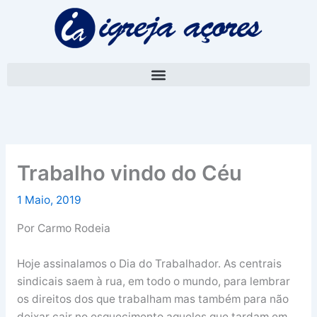
Skip
A
to
r
content
q
u
i
v
o
Trabalho vindo do Céu
1 Maio, 2019
Por Carmo Rodeia
Hoje assinalamos o Dia do Trabalhador. As centrais
sindicais saem à rua, em todo o mundo, para lembrar
os direitos dos que trabalham mas também para não
deixar cair no esquecimento aqueles que tardam em