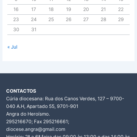
16
17
18
19
20
21
22
23
24
25
26
27
28
29
30
31
« Jul
CONTACTOS
Cúria diocesana: Rua dos Canos Verdes, 127 – 9700-
040 A.H, Apartado 55, 9701-901
Angra do Heroísmo.
295216670; Fax 295216661;
diocese.angra@gmail.com
Horário: 2ª a 6ª feira das 09:00 às 13:00 e das 14:00 às