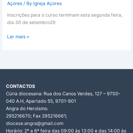
disponibiliza
Açores
/ By
Igreja Açores
formação
Inscrições para o curso terminam esta segunda feira,
à
dia 30 de setembro29
distância
sobre
Ler mais »
Mensagem
Cristã
CONTACTOS
Cúria diocesana: Rua dos Canos Verdes, 127 – 9700-
040 A.H, Apartado 55, 9701-901
Angra do Heroísmo.
295216670; Fax 295216661;
diocese.angra@gmail.com
Horário: 2ª a 6ª feira das 09:00 às 13:00 e das 14:00 às