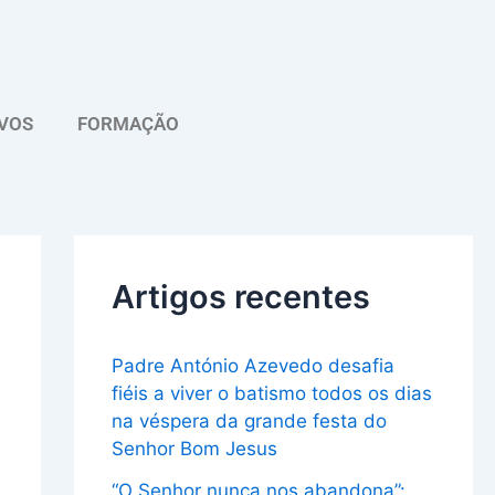
A
r
q
VOS
FORMAÇÃO
u
i
v
o
Artigos recentes
Padre António Azevedo desafia
fiéis a viver o batismo todos os dias
na véspera da grande festa do
Senhor Bom Jesus
“O Senhor nunca nos abandona”: