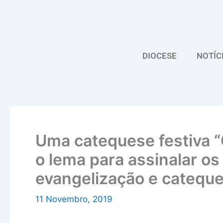
Skip
to
content
DIOCESE
NOTÍC
Uma catequese festiva “
o lema para assinalar os
evangelização e catequ
11 Novembro, 2019