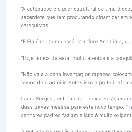
“A catequese é o pilar estrutural de uma dioc
sacerdote que tem procurando dinamizar em t
catequistas.
“E Ela é muito necessária” refere Ana Lima, qu
“Hoje temos de estar muito atentos e a conqui
“Não vale a pena inventar; os rapazes coloc
temos de o admitir. Antes isso a proferir afirm
Laura Borges , enfermeira, dedica-se às crianç
duas traves mestras para este novo tempo. “T
senhores padres faziam e isso é muito exigen
A entrada na sessão solene comemorativa dos 6