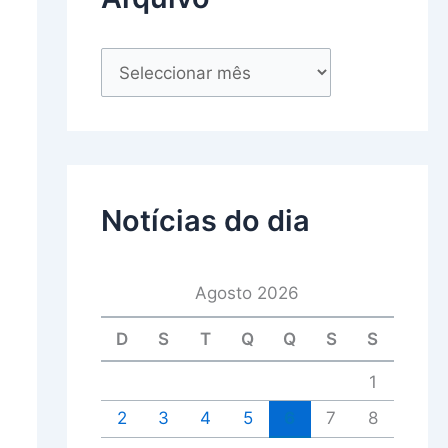
Notícias do dia
Agosto 2026
D
S
T
Q
Q
S
S
1
2
3
4
5
6
7
8