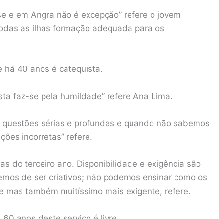
ese e em Angra não é excepção” refere o jovem
odas as ilhas formação adequada para os
e há 40 anos é catequista.
sta faz-se pela humildade” refere Ana Lima.
am questões sérias e profundas e quando não sabemos
ações incorretas” refere.
as do terceiro ano. Disponibilidade e exigência são
emos de ser criativos; não podemos ensinar como os
te mas também muitíssimo mais exigente, refere.
0 anos deste serviço é livre .