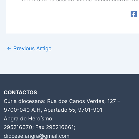
←
Previous Artigo
CONTACTOS
Cúria diocesana: Rua dos Canos Verdes, 127 –
9700-040 A.H, Apartado 55, 9701-901
Angra do Heroísmo.
295216670; Fax 295216661;
diocese.angra@gmail.com