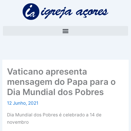
Skip
A
to
r
content
q
u
i
v
o
Vaticano apresenta
mensagem do Papa para o
Dia Mundial dos Pobres
12 Junho, 2021
Dia Mundial dos Pobres é celebrado a 14 de
novembro