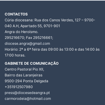
CONTACTOS
Cúria diocesana: Rua dos Canos Verdes, 127 – 9700-
040 A.H, Apartado 55, 9701-901
Angra do Heroísmo.
295216670; Fax 295216661;
diocese.angra@gmail.com
Horário: 2ª a 6ª feira das 09:00 às 13:00 e das 14:00 às
17:00 horas.
GABINETE DE COMUNICAÇÃO
Centro Pastoral Pio XII,
Bairro das Laranjeiras
9500-294 Ponta Delgada
+351912507980
press@diocesedeangra.pt
carmorodeia@hotmail.com