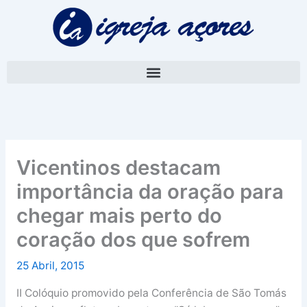
Skip
A
to
r
content
q
u
i
v
o
Vicentinos destacam
importância da oração para
chegar mais perto do
coração dos que sofrem
25 Abril, 2015
II Colóquio promovido pela Conferência de São Tomás