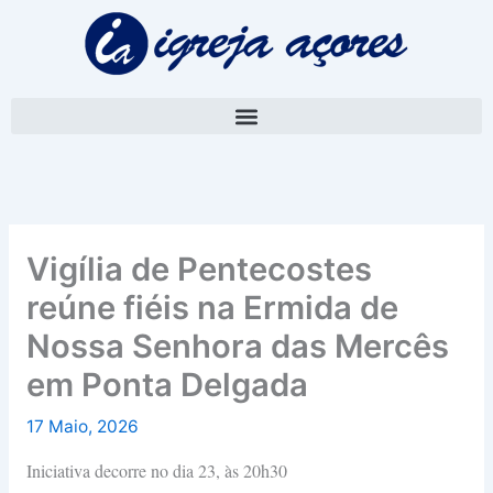
Skip
A
to
r
content
q
u
i
v
o
Vigília de Pentecostes
reúne fiéis na Ermida de
Nossa Senhora das Mercês
em Ponta Delgada
17 Maio, 2026
Iniciativa decorre no dia 23, às 20h30