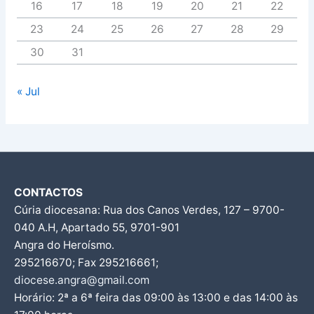
16
17
18
19
20
21
22
23
24
25
26
27
28
29
30
31
« Jul
CONTACTOS
Cúria diocesana: Rua dos Canos Verdes, 127 – 9700-
040 A.H, Apartado 55, 9701-901
Angra do Heroísmo.
295216670; Fax 295216661;
diocese.angra@gmail.com
Horário: 2ª a 6ª feira das 09:00 às 13:00 e das 14:00 às