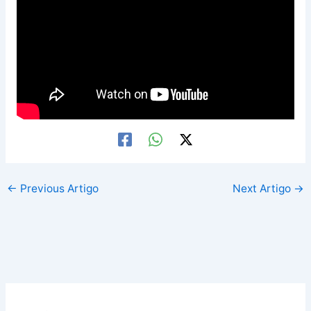
←
Previous Artigo
Next Artigo
→