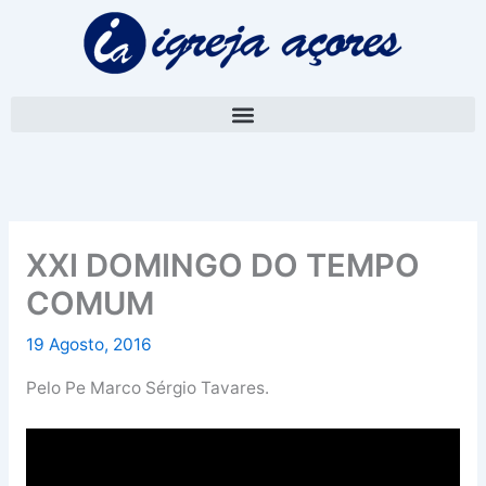
Skip
A
to
r
content
q
u
i
v
o
XXI DOMINGO DO TEMPO
COMUM
19 Agosto, 2016
Pelo Pe Marco Sérgio Tavares.