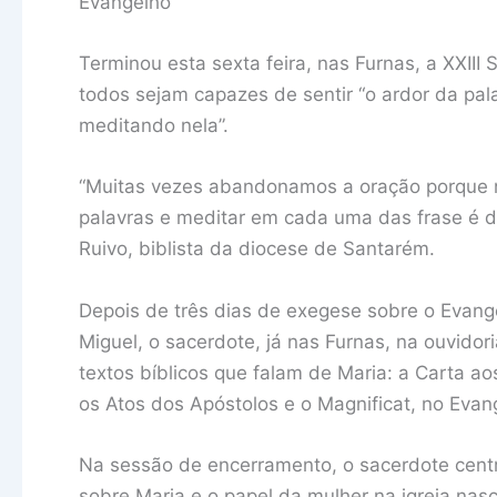
Evangelho
Terminou esta sexta feira, nas Furnas, a XXII
todos sejam capazes de sentir “o ardor da pa
meditando nela”.
“Muitas vezes abandonamos a oração porque
palavras e meditar em cada uma das frase é d
Ruivo, biblista da diocese de Santarém.
Depois de três dias de exegese sobre o Evan
Miguel, o sacerdote, já nas Furnas, na ouvido
textos bíblicos que falam de Maria: a Carta a
os Atos dos Apóstolos e o Magnificat, no Evan
Na sessão de encerramento, o sacerdote centr
sobre Maria e o papel da mulher na igreja nas