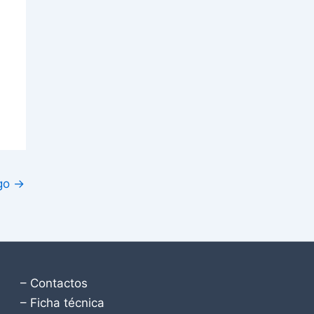
igo
→
– Contactos
– Ficha técnica