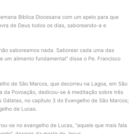
I Semana Bíblica Diocesana com um apelo para que
lavra de Deus todos os dias, saboreando-a e
 não saboreamos nada. Saborear cada uma das
e um alimento fundamental” disse o Pe. Francisco
gelho de São Marcos, que decorreu na Lagoa, em São
ria da Povoação, dedicou-se à meditação sobre três
os Gálatas, no capítulo 3 do Evangelho de São Marcos;
gelho de Lucas.
ou-se no evangelho de Lucas, “aquele que mais fala
cente”, despois da morte de Jesus.