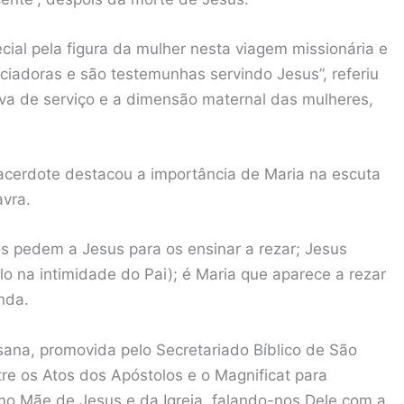
cial pela figura da mulher nesta viagem missionária e
ciadoras e são testemunhas servindo Jesus”, referiu
iva de serviço e a dimensão maternal das mulheres,
sacerdote destacou a importância de Maria na escuta
avra.
os pedem a Jesus para os ensinar a rezar; Jesus
o na intimidade do Pai); é Maria que aparece a rezar
nda.
sana, promovida pelo Secretariado Bíblico de São
re os Atos dos Apóstolos e o Magnificat para
omo Mãe de Jesus e da Igreja, falando-nos Dele com a