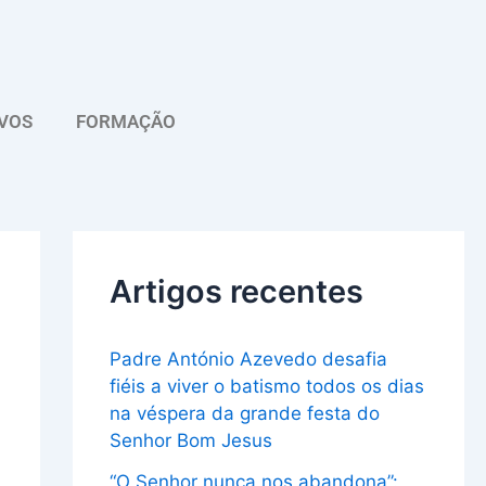
A
r
q
VOS
FORMAÇÃO
u
i
v
o
Artigos recentes
Padre António Azevedo desafia
fiéis a viver o batismo todos os dias
na véspera da grande festa do
Senhor Bom Jesus
“O Senhor nunca nos abandona”: