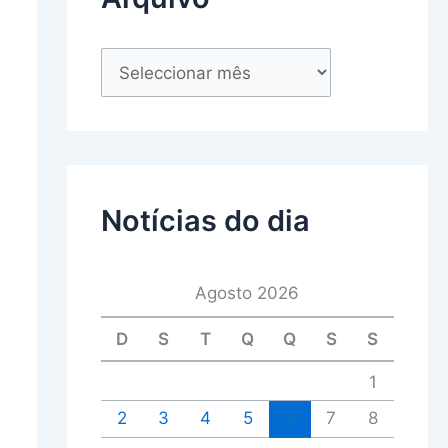
Notícias do dia
Agosto 2026
D
S
T
Q
Q
S
S
1
2
3
4
5
6
7
8