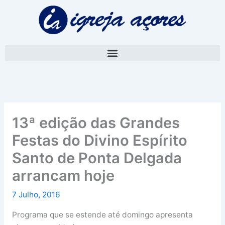
Skip
A
to
r
content
q
u
i
v
o
13ª edição das Grandes
Festas do Divino Espírito
Santo de Ponta Delgada
arrancam hoje
7 Julho, 2016
Programa que se estende até domingo apresenta