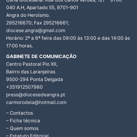
040 A.H, Apartado 55, 9701-901
Angra do Heroísmo.
295216670; Fax 295216661;
diocese.angra@gmail.com
Horário: 2ª a 6ª feira das 09:00 às 13:00 e das 14:00 às
17:00 horas.
GABINETE DE COMUNICAÇÃO
Centro Pastoral Pio XII,
Bairro das Laranjeiras
9500-294 Ponta Delgada
+351912507980
press@diocesedeangra.pt
carmorodeia@hotmail.com
– Contactos
– Ficha técnica
– Quem somos
– Estatuto Editorial