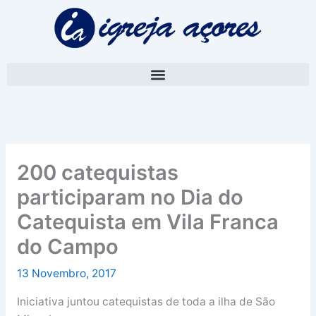
Skip
A
to
r
content
q
u
i
v
o
200 catequistas
participaram no Dia do
Catequista em Vila Franca
do Campo
13 Novembro, 2017
Iniciativa juntou catequistas de toda a ilha de São