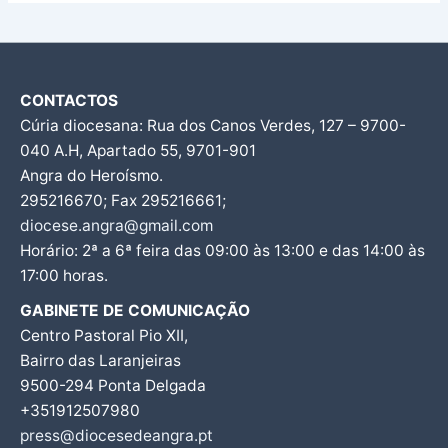
CONTACTOS
Cúria diocesana: Rua dos Canos Verdes, 127 – 9700-
040 A.H, Apartado 55, 9701-901
Angra do Heroísmo.
295216670; Fax 295216661;
diocese.angra@gmail.com
Horário: 2ª a 6ª feira das 09:00 às 13:00 e das 14:00 às
17:00 horas.
GABINETE DE COMUNICAÇÃO
Centro Pastoral Pio XII,
Bairro das Laranjeiras
9500-294 Ponta Delgada
+351912507980
press@diocesedeangra.pt