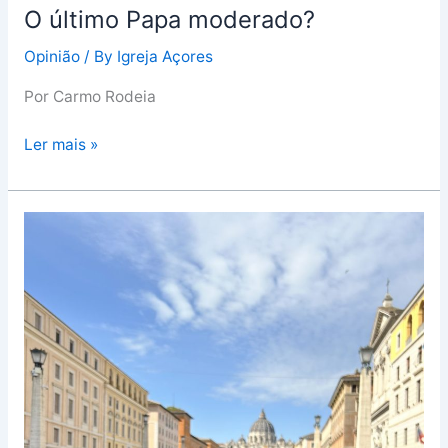
O último Papa moderado?
Opinião
/ By
Igreja Açores
Por Carmo Rodeia
Ler mais »
Peregrinação
açoriana
promovida
pela
Associação
dos
Amigos
da
Terra