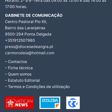
Horário: 2ª a 6ª feira das 09:00 às 13:00 e das 14:00 às
17:00 horas.
GABINETE DE COMUNICAÇÃO
Centro Pastoral Pio XII,
Bairro das Laranjeiras
9500-294 Ponta Delgada
+351912507980
press@diocesedeangra.pt
carmorodeia@hotmail.com
– Contactos
– Ficha técnica
– Quem somos
– Estatuto Editorial
– Termos e Condições de utilização