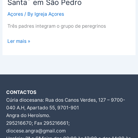
Santa´ em São Pedro
Açores
/ By
Igreja Açores
Três padres integram o grupo de peregrinos
Ler mais »
CONTACTOS
Cúria diocesana: Rua dos Canos Verdes, 127 – 9700-
040 A.H, Apartado 55, 9701-901
Angra do Heroísmo.
295216670; Fax 295216661;
diocese.angra@gmail.com