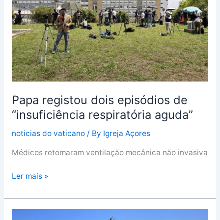
de
“insuficiência
respiratória
aguda”
Papa registou dois episódios de
“insuficiência respiratória aguda”
noticias do vaticano
/ By
Igreja Açores
Médicos retomaram ventilação mecânica não invasiva
Ler mais »
Papa