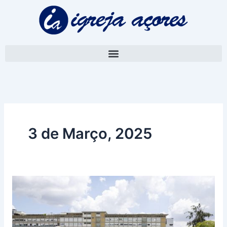
Skip
to
content
3 de Março, 2025
Papa
registou
dois
episódios