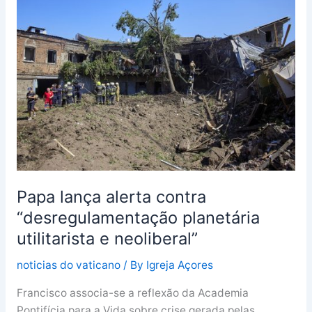
lança
alerta
contra
“desregulamentação
planetária
utilitarista
e
neoliberal”
Papa lança alerta contra
“desregulamentação planetária
utilitarista e neoliberal”
noticias do vaticano
/ By
Igreja Açores
Francisco associa-se a reflexão da Academia
Pontifícia para a Vida sobre crise gerada pelas