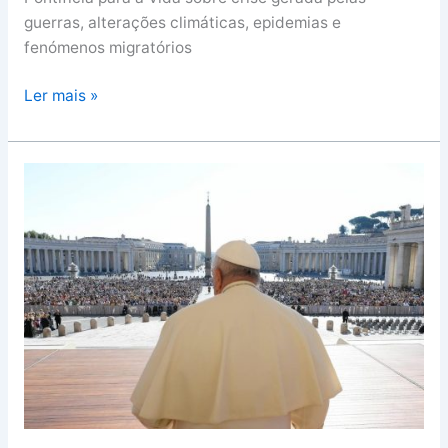
guerras, alterações climáticas, epidemias e
fenómenos migratórios
Ler mais »
O
último
Papa
moderado?