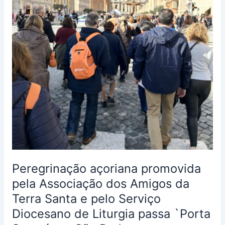
Santa
e
pelo
Serviço
Diocesano
de
Liturgia
passa
`Porta
Santa
´
em
São
Pedro
Peregrinação açoriana promovida
pela Associação dos Amigos da
Terra Santa e pelo Serviço
Diocesano de Liturgia passa `Porta