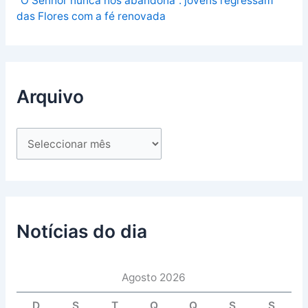
“O Senhor nunca nos abandona”: jovens regressam
das Flores com a fé renovada
Arquivo
Notícias do dia
Agosto 2026
D
S
T
Q
Q
S
S