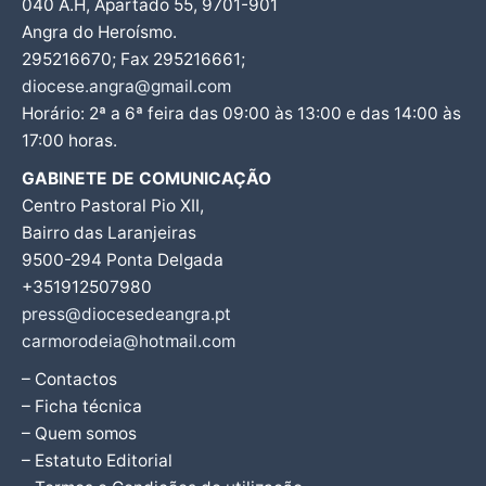
040 A.H, Apartado 55, 9701-901
Angra do Heroísmo.
295216670; Fax 295216661;
diocese.angra@gmail.com
Horário: 2ª a 6ª feira das 09:00 às 13:00 e das 14:00 às
17:00 horas.
GABINETE DE COMUNICAÇÃO
Centro Pastoral Pio XII,
Bairro das Laranjeiras
9500-294 Ponta Delgada
+351912507980
press@diocesedeangra.pt
carmorodeia@hotmail.com
– Contactos
– Ficha técnica
– Quem somos
– Estatuto Editorial