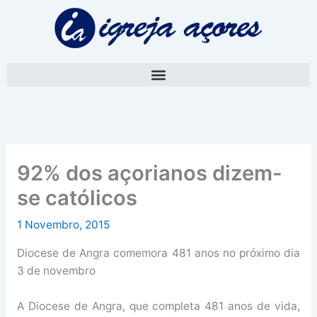
Skip
A
to
r
content
q
u
i
v
o
92% dos açorianos dizem-
se católicos
1 Novembro, 2015
Diocese de Angra comemora 481 anos no próximo dia
3 de novembro
A Diocese de Angra, que completa 481 anos de vida,