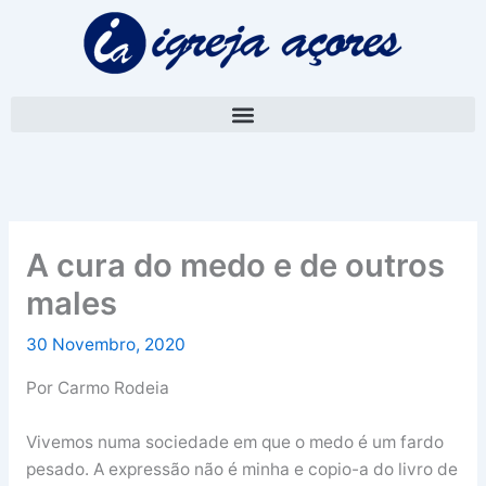
Skip
A
to
r
content
q
u
i
v
o
A cura do medo e de outros
males
30 Novembro, 2020
Por Carmo Rodeia
Vivemos numa sociedade em que o medo é um fardo
pesado. A expressão não é minha e copio-a do livro de