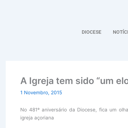
Skip
to
content
DIOCESE
NOTÍC
A Igreja tem sido “um el
1 Novembro, 2015
No 481º aniversário da Diocese, fica um olha
igreja açoriana