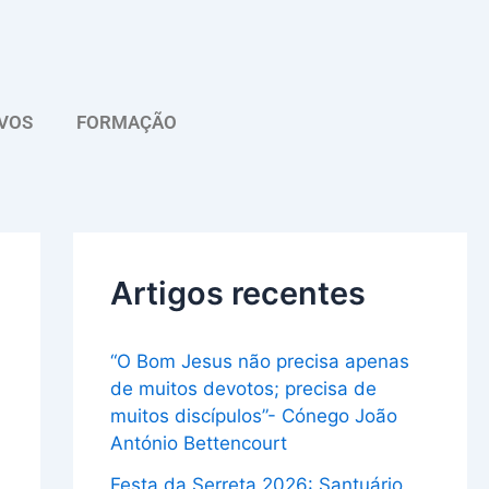
A
r
q
VOS
FORMAÇÃO
u
i
v
o
Artigos recentes
“O Bom Jesus não precisa apenas
de muitos devotos; precisa de
muitos discípulos”- Cónego João
António Bettencourt
Festa da Serreta 2026: Santuário