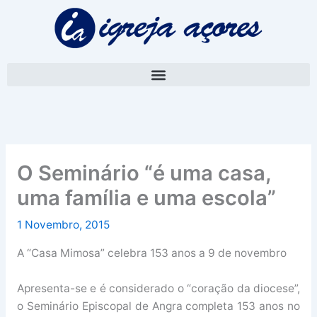
Skip
A
to
r
content
q
u
i
v
o
O Seminário “é uma casa,
uma família e uma escola”
1 Novembro, 2015
A “Casa Mimosa” celebra 153 anos a 9 de novembro
Apresenta-se e é considerado o “coração da diocese”,
o Seminário Episcopal de Angra completa 153 anos no