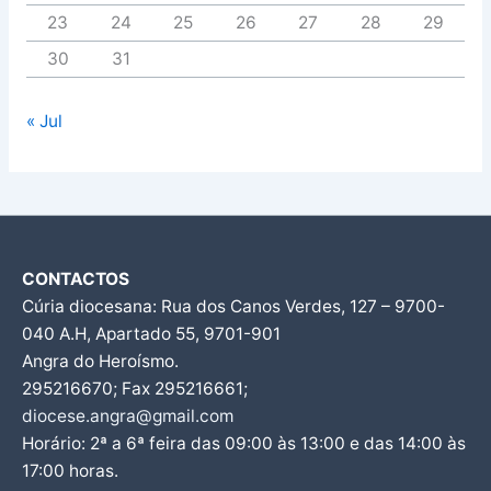
23
24
25
26
27
28
29
30
31
« Jul
CONTACTOS
Cúria diocesana: Rua dos Canos Verdes, 127 – 9700-
040 A.H, Apartado 55, 9701-901
Angra do Heroísmo.
295216670; Fax 295216661;
diocese.angra@gmail.com
Horário: 2ª a 6ª feira das 09:00 às 13:00 e das 14:00 às
17:00 horas.