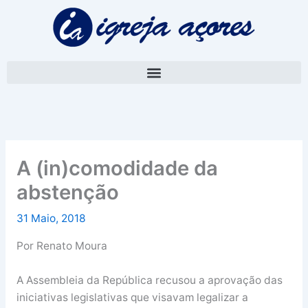
Skip
A
to
r
content
q
u
i
v
o
A (in)comodidade da
abstenção
31 Maio, 2018
Por Renato Moura
A Assembleia da República recusou a aprovação das
iniciativas legislativas que visavam legalizar a