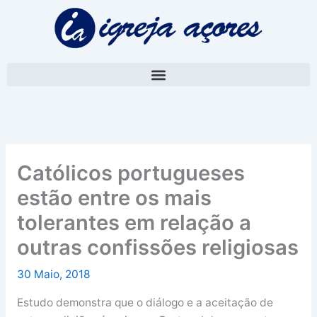
Skip
A
to
r
content
q
u
i
v
o
Católicos portugueses
estão entre os mais
tolerantes em relação a
outras confissões religiosas
30 Maio, 2018
Estudo demonstra que o diálogo e a aceitação de