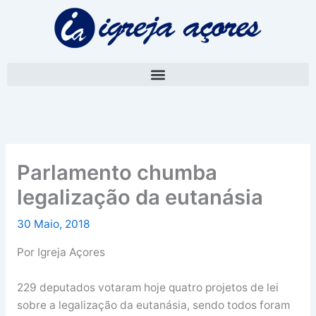
Skip
A
to
r
content
q
u
i
v
o
Parlamento chumba
legalização da eutanásia
30 Maio, 2018
Por Igreja Açores
229 deputados votaram hoje quatro projetos de lei
sobre a legalização da eutanásia, sendo todos foram