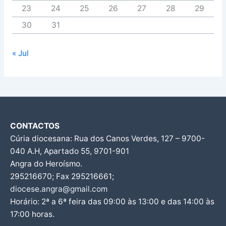
23
24
25
26
27
28
29
30
31
« Jul
CONTACTOS
Cúria diocesana: Rua dos Canos Verdes, 127 – 9700-
040 A.H, Apartado 55, 9701-901
Angra do Heroísmo.
295216670; Fax 295216661;
diocese.angra@gmail.com
Horário: 2ª a 6ª feira das 09:00 às 13:00 e das 14:00 às
17:00 horas.