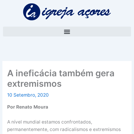
Skip
A
to
r
content
q
u
i
v
o
A ineficácia também gera
extremismos
10 Setembro, 2020
Por Renato Moura
A nível mundial estamos confrontados,
permanentemente, com radicalismos e extremismos