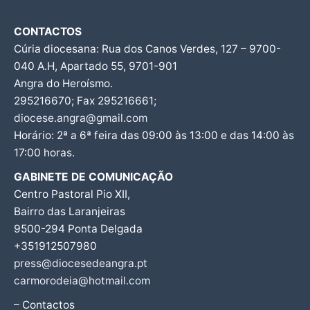
CONTACTOS
Cúria diocesana: Rua dos Canos Verdes, 127 – 9700-
040 A.H, Apartado 55, 9701-901
Angra do Heroísmo.
295216670; Fax 295216661;
diocese.angra@gmail.com
Horário: 2ª a 6ª feira das 09:00 às 13:00 e das 14:00 às
17:00 horas.
GABINETE DE COMUNICAÇÃO
Centro Pastoral Pio XII,
Bairro das Laranjeiras
9500-294 Ponta Delgada
+351912507980
press@diocesedeangra.pt
carmorodeia@hotmail.com
– Contactos