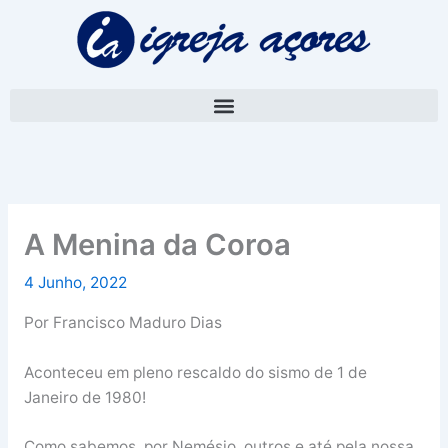
Skip
A
to
r
content
q
u
i
v
o
A Menina da Coroa
4 Junho, 2022
Por Francisco Maduro Dias
Aconteceu em pleno rescaldo do sismo de 1 de
Janeiro de 1980!
Como sabemos, por Nemésio, outros e até pela nossa