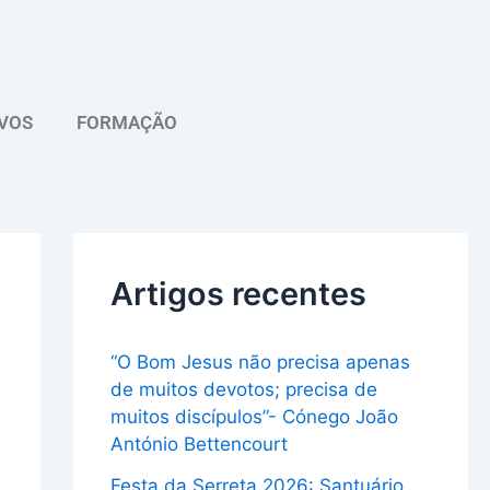
A
r
q
VOS
FORMAÇÃO
u
i
v
o
Artigos recentes
“O Bom Jesus não precisa apenas
de muitos devotos; precisa de
muitos discípulos”- Cónego João
António Bettencourt
Festa da Serreta 2026: Santuário