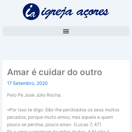
Skip
A
to
r
content
q
u
i
v
o
Amar é cuidar do outro
17 Setembro, 2020
Pelo Pe José Júlio Rocha.
«Por isso te digo: São-lhe perdoados os seus muitos
pecados, porque muito amou; mas aquele a quem
pouco se perdoa, pouco ama». (Lucas 7, 47)
Fé e amor caminham de mãos dadas. A fé não é