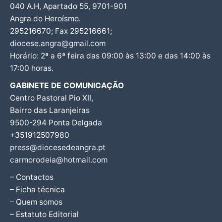
040 A.H, Apartado 55, 9701-901
Angra do Heroísmo.
295216670; Fax 295216661;
diocese.angra@gmail.com
Horário: 2ª a 6ª feira das 09:00 às 13:00 e das 14:00 às
17:00 horas.
GABINETE DE COMUNICAÇÃO
Centro Pastoral Pio XII,
Bairro das Laranjeiras
9500-294 Ponta Delgada
+351912507980
press@diocesedeangra.pt
carmorodeia@hotmail.com
– Contactos
– Ficha técnica
– Quem somos
– Estatuto Editorial