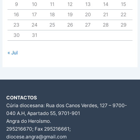
9
10
11
12
13
14
15
16
17
18
19
20
21
22
23
24
25
26
27
28
29
30
31
« Jul
CONTACTOS
Cúria diocesana: Rua dos Canos Verdes, 127 – 9700-
040 A.H, Apartado 55, 9701-901
Angra do Heroísmo.
295216670; Fax 295216661;
diocese.angra@gmail.com