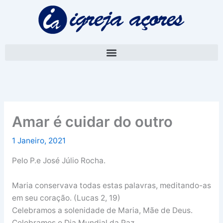
Skip
A
to
r
content
q
u
i
v
o
Amar é cuidar do outro
1 Janeiro, 2021
Pelo P.e José Júlio Rocha.
Maria conservava todas estas palavras, meditando-as
em seu coração. (Lucas 2, 19)
Celebramos a solenidade de Maria, Mãe de Deus.
Celebramos o Dia Mundial da Paz.