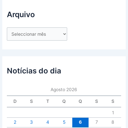
Arquivo
Notícias do dia
Agosto 2026
D
S
T
Q
Q
S
S
1
2
3
4
5
6
7
8