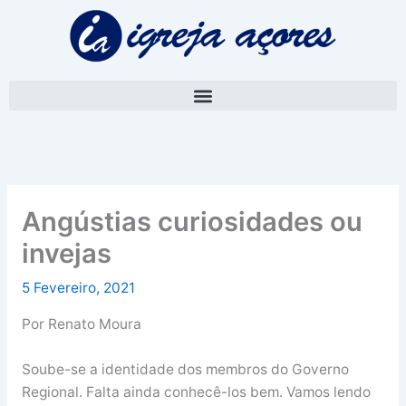
Skip
A
to
r
content
q
u
i
v
o
Angústias curiosidades ou
invejas
5 Fevereiro, 2021
Por Renato Moura
Soube-se a identidade dos membros do Governo
Regional. Falta ainda conhecê-los bem. Vamos lendo