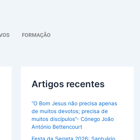
A
r
q
VOS
FORMAÇÃO
u
i
v
o
Artigos recentes
“O Bom Jesus não precisa apenas
de muitos devotos; precisa de
muitos discípulos”- Cónego João
António Bettencourt
Festa da Serreta 2026: Santuário