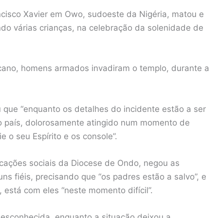
ancisco Xavier em Owo, sudoeste da Nigéria, matou e
ndo várias crianças, na celebração da solenidade de
icano, homens armados invadiram o templo, durante a
u que “enquanto os detalhes do incidente estão a ser
elo país, dolorosamente atingido num momento de
e o seu Espírito e os console”.
icações sociais da Diocese de Ondo, negou as
s fiéis, precisando que “os padres estão a salvo”, e
 está com eles “neste momento difícil”.
desconhecida, enquanto a situação deixou a