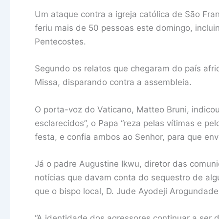
Um ataque contra a igreja católica de São Fr
feriu mais de 50 pessoas este domingo, inclui
Pentecostes.
Segundo os relatos que chegaram do país afr
Missa, disparando contra a assembleia.
O porta-voz do Vaticano, Matteo Bruni, indico
esclarecidos”, o Papa “reza pelas vítimas e p
festa, e confia ambos ao Senhor, para que envi
Já o padre Augustine Ikwu, diretor das comun
notícias que davam conta do sequestro de algun
que o bispo local, D. Jude Ayodeji Arogundade,
“A identidade dos agressores continuar a ser 