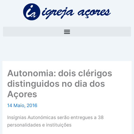
Skip
A
to
r
content
q
u
i
v
o
Autonomia: dois clérigos
distinguidos no dia dos
Açores
14 Maio, 2016
Insígnias Autonómicas serão entregues a 38
personalidades e instituições