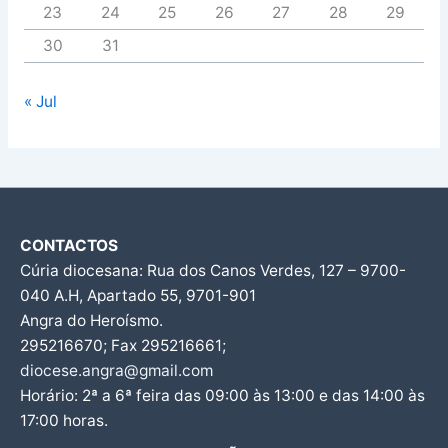
23
24
25
26
27
28
29
30
31
« Jul
CONTACTOS
Cúria diocesana: Rua dos Canos Verdes, 127 – 9700-
040 A.H, Apartado 55, 9701-901
Angra do Heroísmo.
295216670; Fax 295216661;
diocese.angra@gmail.com
Horário: 2ª a 6ª feira das 09:00 às 13:00 e das 14:00 às
17:00 horas.