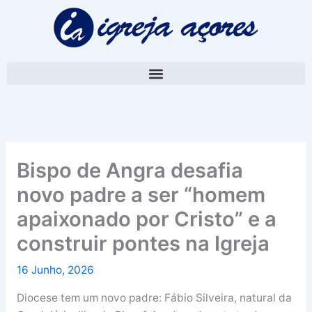
Skip
A
to
r
content
q
u
i
v
o
Bispo de Angra desafia
novo padre a ser “homem
apaixonado por Cristo” e a
construir pontes na Igreja
16 Junho, 2026
Diocese tem um novo padre: Fábio Silveira, natural da