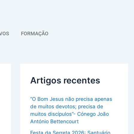
A
r
q
VOS
FORMAÇÃO
u
i
v
o
Artigos recentes
“O Bom Jesus não precisa apenas
de muitos devotos; precisa de
muitos discípulos”- Cónego João
António Bettencourt
Festa da Serreta 2026: Santuário