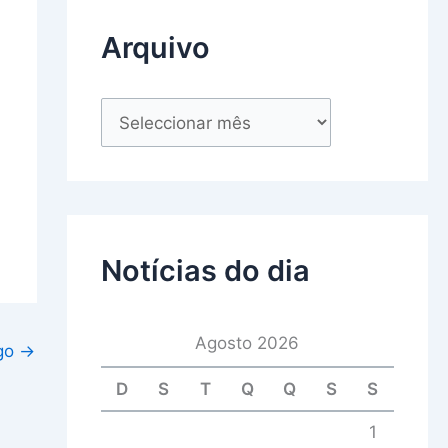
Arquivo
Notícias do dia
Agosto 2026
igo
→
D
S
T
Q
Q
S
S
1