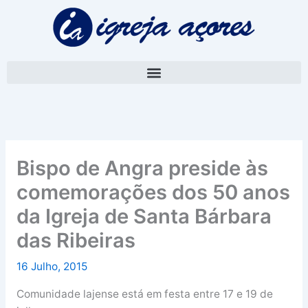
Skip
A
to
r
content
q
u
i
v
o
Bispo de Angra preside às
comemorações dos 50 anos
da Igreja de Santa Bárbara
das Ribeiras
16 Julho, 2015
Comunidade lajense está em festa entre 17 e 19 de