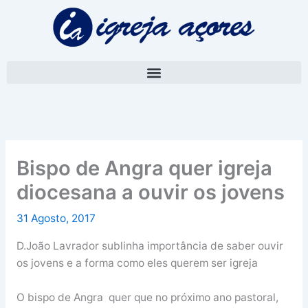
Skip
A
to
r
content
q
u
i
v
o
Bispo de Angra quer igreja
diocesana a ouvir os jovens
31 Agosto, 2017
D.João Lavrador sublinha importância de saber ouvir
os jovens e a forma como eles querem ser igreja
O bispo de Angra quer que no próximo ano pastoral,