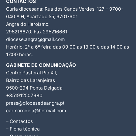
CONTACTOS
Cúria diocesana: Rua dos Canos Verdes, 127 – 9700-
040 A.H, Apartado 55, 9701-901
Angra do Heroísmo.
295216670; Fax 295216661;
diocese.angra@gmail.com
Horário: 2ª a 6ª feira das 09:00 às 13:00 e das 14:00 às
17:00 horas.
GABINETE DE COMUNICAÇÃO
Centro Pastoral Pio XII,
Bairro das Laranjeiras
9500-294 Ponta Delgada
+351912507980
press@diocesedeangra.pt
carmorodeia@hotmail.com
– Contactos
– Ficha técnica