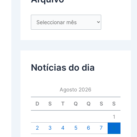
Notícias do dia
Agosto 2026
D
S
T
Q
Q
S
S
1
2
3
4
5
6
7
8