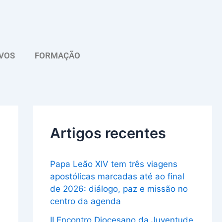
A
r
q
VOS
FORMAÇÃO
u
i
v
o
Artigos recentes
Papa Leão XIV tem três viagens
apostólicas marcadas até ao final
de 2026: diálogo, paz e missão no
centro da agenda
II Encontro Diocesano da Juventude