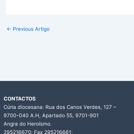
←
Previous Artigo
CONTACTOS
Cúria diocesana: Rua dos Canos Verdes, 127 –
9700-040 A.H, Apartado 55, 9701-901
Angra do Heroísmo.
295216670; Fax 295216661;