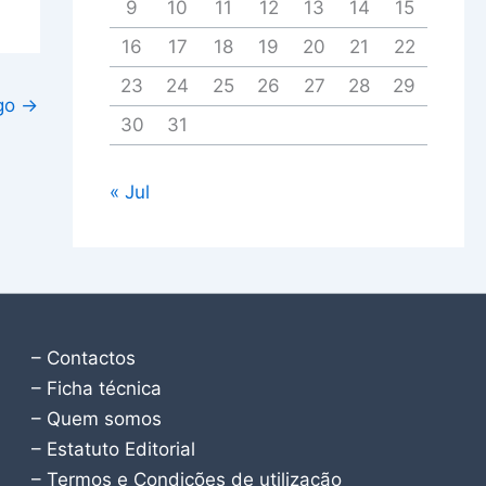
9
10
11
12
13
14
15
16
17
18
19
20
21
22
23
24
25
26
27
28
29
igo
→
30
31
« Jul
– Contactos
– Ficha técnica
– Quem somos
– Estatuto Editorial
– Termos e Condições de utilização