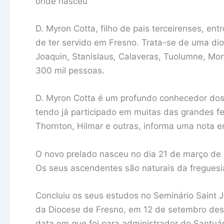
onde nasceu
D. Myron Cotta, filho de pais terceirenses, ent
de ter servido em Fresno. Trata-se de uma d
Joaquin, Stanislaus, Calaveras, Tuolumne, Mo
300 mil pessoas.
D. Myron Cotta é um profundo conhecedor dos
tendo já participado em muitas das grandes fe
Thornton, Hilmar e outras, informa uma nota e
O novo prelado nasceu no dia 21 de março de 
Os seus ascendentes são naturais da freguesia 
Concluiu os seus estudos no Seminário Saint J
da Diocese de Fresno, em 12 de setembro dess
data em que foi para administrador do Santuá