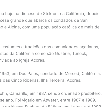
rou hoje na diocese de Stckton, na Califórnia, depois
iocese grande que abarca os condados de San
no e Alpine, com uma população católica de mais de
 costumes e tradições das comunidades açorianas,
stas da Califórnia como são Gustine, Turlock,
nviada ao Igreja Açores.
1953, em Dos Palos, condado de Merced, Califórnia.
das Cinco Ribeiras, Ilha Terceira, Açores.
ohn, Camarillo, em 1987, sendo ordenado presbítero,
e ano. Foi vigário em Atwater, entre 1987 e 1989,
rio de Nossa Senhora de Fátima, em Laton, até 1992.