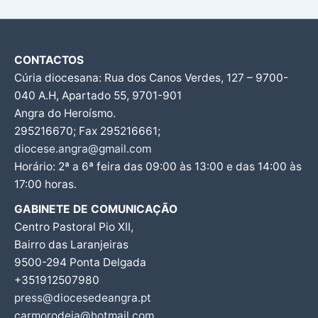
CONTACTOS
Cúria diocesana: Rua dos Canos Verdes, 127 – 9700-
040 A.H, Apartado 55, 9701-901
Angra do Heroísmo.
295216670; Fax 295216661;
diocese.angra@gmail.com
Horário: 2ª a 6ª feira das 09:00 às 13:00 e das 14:00 às
17:00 horas.
GABINETE DE COMUNICAÇÃO
Centro Pastoral Pio XII,
Bairro das Laranjeiras
9500-294 Ponta Delgada
+351912507980
press@diocesedeangra.pt
carmorodeia@hotmail.com