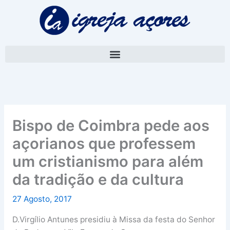
Skip
A
to
r
content
q
u
i
v
o
Bispo de Coimbra pede aos
açorianos que professem
um cristianismo para além
da tradição e da cultura
27 Agosto, 2017
D.Virgílio Antunes presidiu à Missa da festa do Senhor