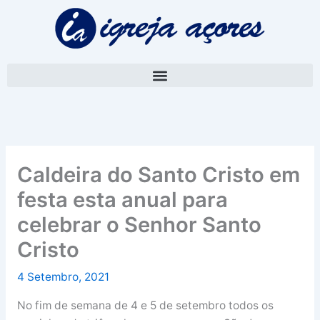
Skip
A
to
r
content
q
u
i
v
o
Caldeira do Santo Cristo em
festa esta anual para
celebrar o Senhor Santo
Cristo
4 Setembro, 2021
No fim de semana de 4 e 5 de setembro todos os