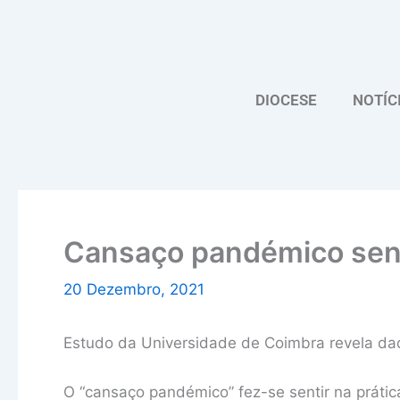
Skip
to
content
DIOCESE
NOTÍC
Cansaço pandémico senti
20 Dezembro, 2021
Estudo da Universidade de Coimbra revela dad
O “cansaço pandémico” fez-se sentir na prátic