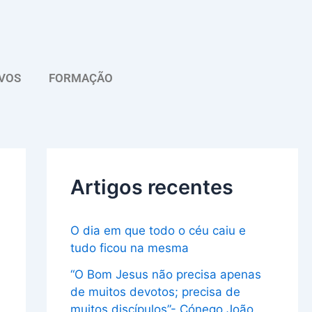
A
r
q
VOS
FORMAÇÃO
u
i
v
o
Artigos recentes
O dia em que todo o céu caiu e
tudo ficou na mesma
“O Bom Jesus não precisa apenas
de muitos devotos; precisa de
muitos discípulos”- Cónego João