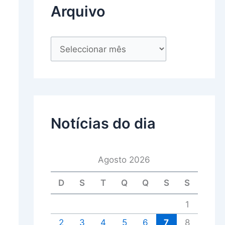
Arquivo
Notícias do dia
Agosto 2026
D
S
T
Q
Q
S
S
1
2
3
4
5
6
7
8