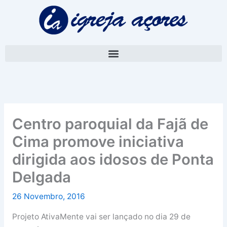
Skip
A
to
r
content
q
u
i
v
o
Centro paroquial da Fajã de
Cima promove iniciativa
dirigida aos idosos de Ponta
Delgada
26 Novembro, 2016
Projeto AtivaMente vai ser lançado no dia 29 de